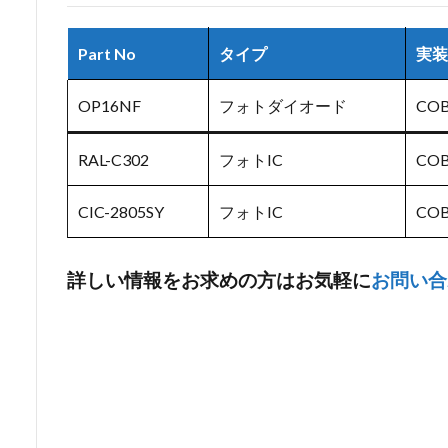
Part No
タイプ
実装
OP16NF
フォトダイオード
CO
RAL-C302
フォトIC
CO
CIC-2805SY
フォトIC
CO
詳しい情報をお求めの方はお気軽に
お問い合